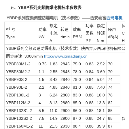
五、YBBP系列变频防爆电机技术参数表
YBBP系列变频调速防爆电机（技术参数）——西安泰富
西玛电机
额定
功率
额定
恒
型 号
功率
转速
效率
噪声
电流
因数
转矩
Con
Type
kW
r/min
Eff.%
dB(A)
A
P.F
N.m
Hz
YBBP系列变频调速防爆电机（技术参数）
陕西异步西玛电机有限公
同步转速 3000r/min
http://www.ximadianji.cn
YBBP80M1-2
0.75
1.83
2845
75.0
0.83
2.52
70
YBBP80M2-2
1.1
2.55
2845
78.0
0.84
3.69
70
YBBP90S-2
1.5
3.43
2840
79.0
0.84
5.04
74
YBBP90L-2
2.2
4.85
2840
81.0
0.85
7.40
74
YBBP100L-2
3
6.24
2860
83.0
0.88
10.0
78
YBBP112M-2
4
8.13
2880
85.0
0.88
13.3
82
YBBP132S1-2
5.5
11.0
2900
86.0
0.88
18.1
85
YBBP132S2-2
7.5
14.9
2900
87.0
0.88
24.7
85
(3)
YBBP160M1-2
11
21.5
2930
88.4
0.88
35.9
87