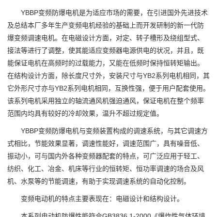
YBBP变频防爆电机是为适应市场的需要，在引进国外先进技术
及总结本厂多年生产变频电机经验的基础上而开发研制的新一代防
爆变频调速电机。在电磁设计方面，对定、转子槽形及绕组型式、
接法等进行了调整，使其能适应变频器电源供电的状况，并且，既
能保证电机在高频时的过载能力，又能在低频时保持恒转矩输出。
在结构设计方面，除长度尺寸外，安装尺寸与YB2系列电机相同，其
它外形尺寸亦与YB2系列电机相同，互换性强，便于用户配套使用。
该系列电机采用独立的轴流通风机强迫通风，保证电机在整个频率
范围内均具有较好的冷却效果，温升不超过规定值。
YBBP变频防爆电机与变频装置构成的调速系统，与其它调速方
式相比，节能效果显著，调速性能好，调速范围广，具有噪音低、
振动小，可与国内外各种变频器配套的特点，可广泛应用于轻工、
纺织、化工、冶金、机床等行业的恒转矩、恒功率调速的场合及风
机、水泵等的节能调速，有助于实现调速系统的自动化控制。
变频电动机的特点主要表现在：电磁设计和结构设计。
本系列电动机防爆性能符合GB3836.1-2000《爆炸性气体环境