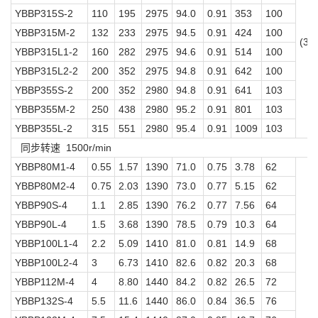
YBBP315S-2
110
195
2975
94.0
0.91
353
100
YBBP315M-2
132
233
2975
94.5
0.91
424
100
(3)
YBBP315L1-2
160
282
2975
94.6
0.91
514
100
YBBP315L2-2
200
352
2975
94.8
0.91
642
100
YBBP355S-2
200
352
2980
94.8
0.91
641
103
YBBP355M-2
250
438
2980
95.2
0.91
801
103
YBBP355L-2
315
551
2980
95.4
0.91
1009
103
同步转速 1500r/min
YBBP80M1-4
0.55
1.57
1390
71.0
0.75
3.78
62
YBBP80M2-4
0.75
2.03
1390
73.0
0.77
5.15
62
YBBP90S-4
1.1
2.85
1390
76.2
0.77
7.56
64
YBBP90L-4
1.5
3.68
1390
78.5
0.79
10.3
64
YBBP100L1-4
2.2
5.09
1410
81.0
0.81
14.9
68
YBBP100L2-4
3
6.73
1410
82.6
0.82
20.3
68
YBBP112M-4
4
8.80
1440
84.2
0.82
26.5
72
YBBP132S-4
5.5
11.6
1440
86.0
0.84
36.5
76