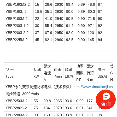
YBBP160M2-2
15
28.6
2930
89.4
0.89
48.9
87
YBBP160L-2
18.5
35.1
2930
90.0
0.89
60.3
87
YBBP180M-2
22
41.0
2940
90.5
0.90
71.5
90
YBBP200L1-2
30
55.4
2950
91.4
0.90
97.1
92
YBBP200L2-2
37
67.9
2950
92.0
0.90
120
92
YBBP225M-2
45
82.1
2960
92.5
0.90
145
94
额定
功率
额定
恒
型 号
功率
转速
效率
噪声
电流
因数
转矩
Con
Type
kW
r/min
Eff.%
dB(A)
A
P.F
N.m
Hz
YBBP系列变频调速防爆电机（技术参数）
http://www.ximadianji.cn
同步转速 3000r/min
YBBP250M-2
55
99.8
2965
93.0
0.90
177
96
YBBP280S-2
75
134
2970
93.6
0.91
241
98
YBBP280M-2
90
160
2970
93.9
0.91
289
98