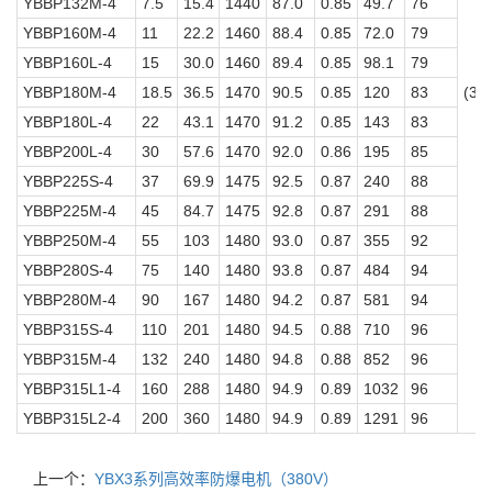
YBBP132M-4
7.5
15.4
1440
87.0
0.85
49.7
76
YBBP160M-4
11
22.2
1460
88.4
0.85
72.0
79
YBBP160L-4
15
30.0
1460
89.4
0.85
98.1
79
YBBP180M-4
18.5
36.5
1470
90.5
0.85
120
83
(3)
YBBP180L-4
22
43.1
1470
91.2
0.85
143
83
YBBP200L-4
30
57.6
1470
92.0
0.86
195
85
YBBP225S-4
37
69.9
1475
92.5
0.87
240
88
YBBP225M-4
45
84.7
1475
92.8
0.87
291
88
YBBP250M-4
55
103
1480
93.0
0.87
355
92
YBBP280S-4
75
140
1480
93.8
0.87
484
94
YBBP280M-4
90
167
1480
94.2
0.87
581
94
YBBP315S-4
110
201
1480
94.5
0.88
710
96
YBBP315M-4
132
240
1480
94.8
0.88
852
96
YBBP315L1-4
160
288
1480
94.9
0.89
1032
96
YBBP315L2-4
200
360
1480
94.9
0.89
1291
96
上一个：
YBX3系列高效率防爆电机（380V）