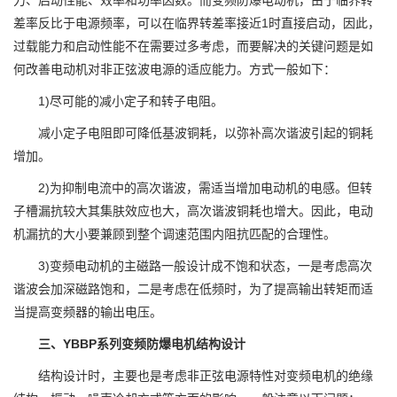
力、启动性能、效率和功率因数。而变频防爆电动机，由于临界转
差率反比于电源频率，可以在临界转差率接近1时直接启动，因此，
过载能力和启动性能不在需要过多考虑，而要解决的关键问题是如
何改善电动机对非正弦波电源的适应能力。方式一般如下：
1)尽可能的减小定子和转子电阻。
减小定子电阻即可降低基波铜耗，以弥补高次谐波引起的铜耗
增加。
2)为抑制电流中的高次谐波，需适当增加电动机的电感。但转
子槽漏抗较大其集肤效应也大，高次谐波铜耗也增大。因此，电动
机漏抗的大小要兼顾到整个调速范围内阻抗匹配的合理性。
3)变频电动机的主磁路一般设计成不饱和状态，一是考虑高次
谐波会加深磁路饱和，二是考虑在低频时，为了提高输出转矩而适
当提高变频器的输出电压。
三、YBBP系列变频防爆电机结构设计
结构设计时，主要也是考虑非正弦电源特性对变频电机的绝缘