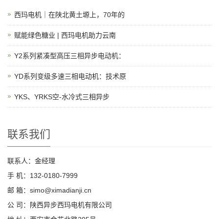
西玛电机｜在陕北黄土塬上，70年的
赋能绿色糖业 | 西玛电机助力云南
Y2系列紧凑型高压三相异步电动机：
YD系列变级多速三相电动机：技术原
YKS、YRKS空-水冷式三相异步
联系我们
联系人：金经理
手 机：132-0180-7999
邮 箱：simo@ximadianji.cn
公 司：陕西异步西玛电机有限公司