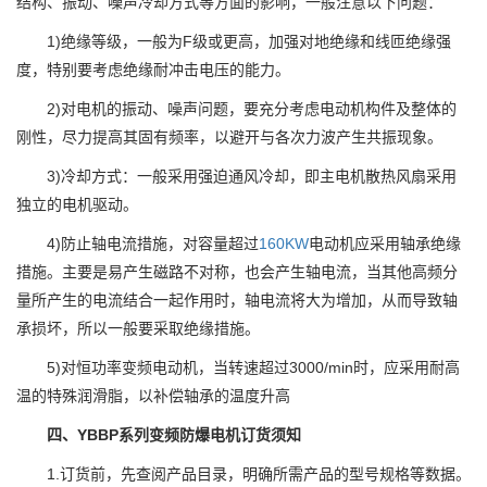
结构、振动、噪声冷却方式等方面的影响，一般注意以下问题：
1)绝缘等级，一般为F级或更高，加强对地绝缘和线匝绝缘强
度，特别要考虑绝缘耐冲击电压的能力。
2)对电机的振动、噪声问题，要充分考虑电动机构件及整体的
刚性，尽力提高其固有频率，以避开与各次力波产生共振现象。
3)冷却方式：一般采用强迫通风冷却，即主电机散热风扇采用
独立的电机驱动。
4)防止轴电流措施，对容量超过
160KW
电动机应采用轴承绝缘
措施。主要是易产生磁路不对称，也会产生轴电流，当其他高频分
量所产生的电流结合一起作用时，轴电流将大为增加，从而导致轴
承损坏，所以一般要采取绝缘措施。
5)对恒功率变频电动机，当转速超过3000/min时，应采用耐高
温的特殊润滑脂，以补偿轴承的温度升高
四、YBBP系列变频防爆电机订货须知
1.订货前，先查阅产品目录，明确所需产品的型号规格等数据。